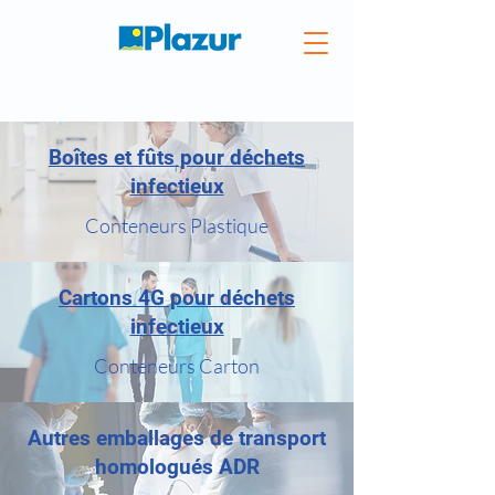
Boîtes et fûts pour déchets
infectieux
Conteneurs Plastique
Cartons 4G pour déchets
infectieux
Conteneurs Carton
Autres emballages de transport
homologués ADR